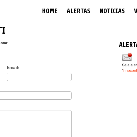
HOME
ALERTAS
NOTÍCIAS
TI
ntar.
ALERT
Seja ale
Email:
'
Innocent