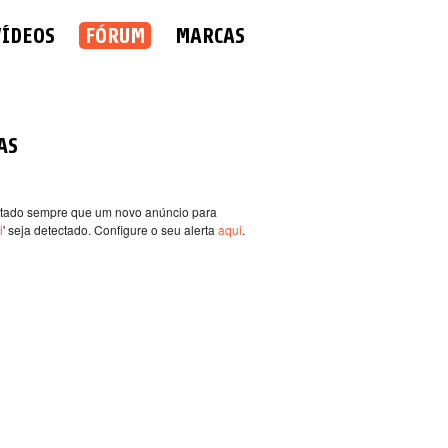
VÍDEOS
FÓRUM
MARCAS
AS
rtado sempre que um novo anúncio para
i
' seja detectado. Configure o seu alerta
aqui
.